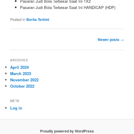
Pasaran Judi Bola Terbesar Saat Ini 1X2
Pasaran Judi Bola Terbesar Saat Ini HANDICAP (HDP)
Posted in
Berita Terkini
Post
Newer posts
→
navigation
ARCHIVES
April 2024
March 2023
November 2022
October 2022
META
Log in
Proudly powered by WordPress