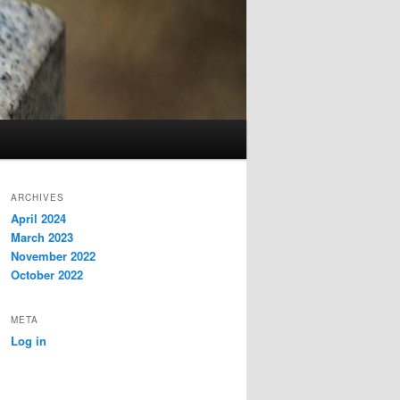
ARCHIVES
April 2024
March 2023
November 2022
October 2022
META
Log in