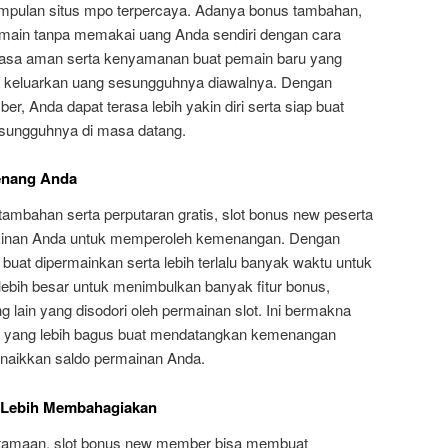
mpulan situs mpo terpercaya. Adanya bonus tambahan,
main tanpa memakai uang Anda sendiri dengan cara
rasa aman serta kenyamanan buat pemain baru yang
t keluarkan uang sesungguhnya diawalnya. Dengan
, Anda dapat terasa lebih yakin diri serta siap buat
sungguhnya di masa datang.
enang Anda
ambahan serta perputaran gratis, slot bonus new peserta
inan Anda untuk memperoleh kemenangan. Dengan
uat dipermainkan serta lebih terlalu banyak waktu untuk
ebih besar untuk menimbulkan banyak fitur bonus,
g lain yang disodori oleh permainan slot. Ini bermakna
yang lebih bagus buat mendatangkan kemenangan
naikkan saldo permainan Anda.
 Lebih Membahagiakan
keutamaan, slot bonus new member bisa membuat