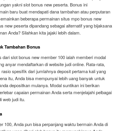
ungan yakni slot bonus new peserta. Bonus ini
ain baru buat mendapati dana tambahan atau perputaran
t memainkan beberapa permainan situs mpo bonus new
 new peserta dipandang sebagai alternatif yang bijaksana
an Anda? Silahkan kita jajaki lebih dalam.
uk Tambahan Bonus
us dari slot bonus new member 100 ialah memberi modal
 anyar mendaftarkan di website judi online. Rata-rata,
 rasio spesifik dari jumlahnya deposit pertama kali yang
rena itu, Anda bisa mempunyai lebih uang banyak untuk
nda depositkan mulanya. Modal suntikan ini berikan
rlebar capaian permainan Anda serta menjelajahi pelbagai
 web judi itu.
a
 100, Anda pun bisa perpanjang waktu bermain Anda di